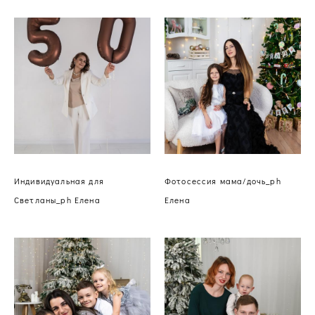
Индивидуальная для
Фотосессия мама/дочь_ph
Светланы_ph Елена
Елена