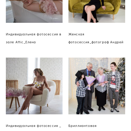
Индивидуальная фотосессия в
Женская
зале Attic_Елена
фотосессия_фотограф Андрей
Индивидуальная фотосессия _
Бриллиантовая