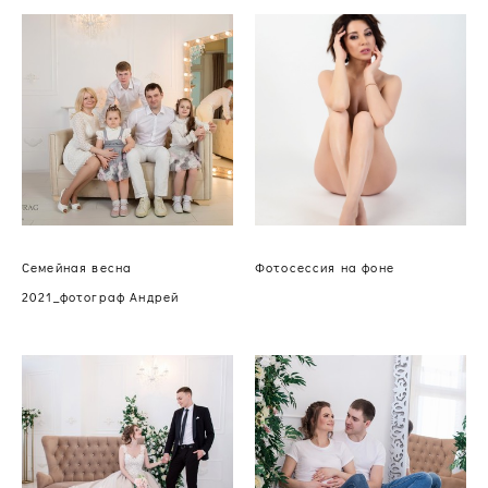
Семейная весна
Фотосессия на фоне
2021_фотограф Андрей