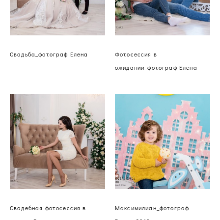
Свадьба_фотограф Елена
Фотосессия в
ожидании_фотограф Елена
Свадебная фотосессия в
Максимилиан_фотограф