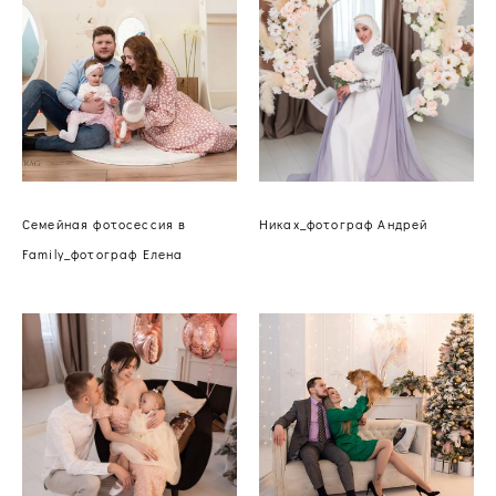
Семейная фотосессия в
Никах_фотограф Андрей
Family_фотограф Елена