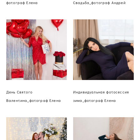
фотограф Елена
Свадьба_фотограф Андрей
День Святого
Индивидуальная фотосессия
Валентина_фотограф Елена
зима_фотограф Елена