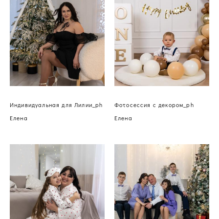
Индивидуальная для Лилии_ph
Фотосессия с декором_ph
Елена
Елена