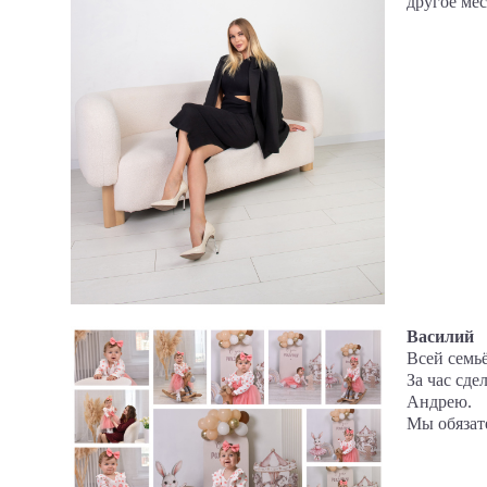
другое мес
Василий
Всей семьё
За час сд
Андрею.
Мы обязат