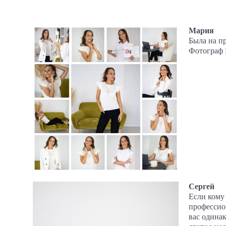
Мария
Была на пр
Фотограф 
Сергей
Если кому 
профессио
вас одинак