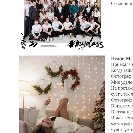
Со мной и 
Нелли М.
Приехала в
Когда зашл
Фотограф Е
Мне удалос
На протяже
сует , так
Фотографи
В итоге у 
В студии е
И даже есл
Фотографы
чувствуется