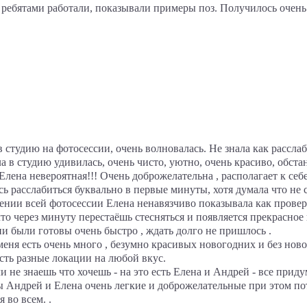
ребятами работали, показывали примеры поз. Получилось очень к
 студию на фотосессии, очень волновалась. Не знала как расслаби
а в студию удивилась, очень чисто, уютно, очень красиво, обста
лена невероятная!!! Очень доброжелательна , располагает к себе
ь расслабиться буквально в первые минуты, хотя думала что не 
нии всей фотосессии Елена ненавязчиво показывала как проверну
 что через минуту перестаёшь стесняться и появляется прекрасное
и были готовы очень быстро , ждать долго не пришлось .
меня есть очень много , безумно красивых новогодних и без нов
сть разные локации на любой вкус.
и не знаешь что хочешь - на это есть Елена и Андрей - все при
 Андрей и Елена очень легкие и доброжелательные при этом по
 во всем. .