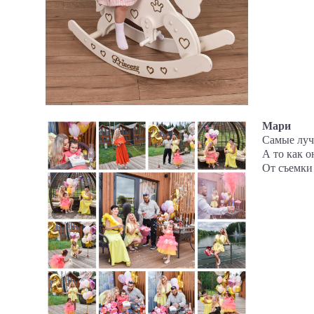
Мари
Самые луч
А то как о
От съемки