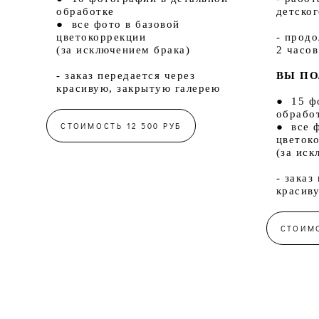
обработке
детско
● все фото в базовой
цветокоррекции
- прод
(за исключением брака)
2 часов
- заказ передается через
ВЫ ПО
красивую, закрытую галерею
● 15 ф
обрабо
СТОИМОСТЬ 12 500 РУБ
●
все 
цветок
(за иск
- заказ
красив
СТОИМО