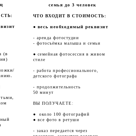
ец
семья до 3 человек
СТЬ:
ЧТО ВХОДИТ В СТОИМОСТЬ:
квизит
весь необходимый реквизит
●
- аренда фотостудии
- фотосъёмка малыша и семьи
 (в
● семейная фотосессия в живом
ия)
стиле
ножки/
- работа профессионального,
анию.
детского фотографа
и
- продолжительность
50 минут
етьми,
ком
ВЫ ПОЛУЧАЕТЕ:
● около 100 фотографий
чный
● все фото в ретуши
а
- заказ передается через