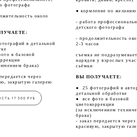
го фотографа
● кормление по желанию
олжительность около
- работа профессиональн
детского фотографа
ЛУЧАЕТЕ:
- продолжительность ок
отографий в детальной
2-3 часов
тке
фото в базовой
съемка не подразумевае
оррекции
нарядов у взрослых учас
лючением брака)
сьёмки
 передается через
ВЫ ПОЛУЧАЕТЕ:
ую, закрытую галерею
● 25 фотографий в авто
детальной обработке
СТЬ 17 500 РУБ
● все фото в базовой
цветокоррекции
(за исключением технич
брака)
- заказ передается через
красивую, закрытую гал