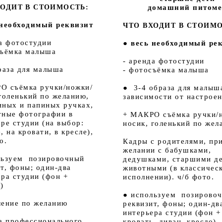
домашний питом
ХОДИТ В СТОИМОСТЬ:
 необходимый реквизит
ЧТО ВХОДИТ В СТОИМО
да фотостудии
● весь необходимый ре
съёмка малыша
- аренда фотостудии
раза для малыша
- фотосъёмка малыша
О съёмка ручки/ножки/
● 3-4 образа для малыша
голенький по желанию,
зависимости от настроен
иных и папиных ручках,
тные фотографии в
+ МАКРО съёмка ручки/
ре студии (на выбор:
носик, голенький по жел
, на кровати, в кресле),
о.
Кадры с родителями, пр
желании с бабушками,
льзуем позировочный
дедушками, старшими д
т, фоны; один-два
животными (в классичес
ера студии (фон +
исполнении).
ч/б фото.
)
● используем позирово
ление по желанию
реквизит, фоны; один-дв
интерьера студии (фон +
та профессионального,
кровать, диван, кресло)