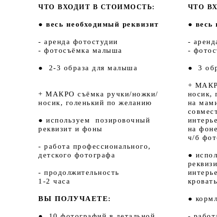
ЧТО ВХОДИТ В СТОИМОСТЬ:
ЧТО В
● весь необходимый реквизит
● весь
- аренда фотостудии
- арен
- фотосъёмка малыша
- фото
● 2-3 образа для малыша
● 3 об
+ МАКР
+ МАКРО съёмка ручки/ножки/
носик, 
носик, голенький по желанию
на мам
совмес
● используем позировочный
интерье
реквизит и фоны
на фоне
ч/б фот
- работа профессионального,
детского фотографа
● испо
реквизи
- продолжительность
интерь
1-2 часа
кровать
ВЫ ПОЛУЧАЕТЕ:
● корм
● 10 фотографий в детальной
- рабо