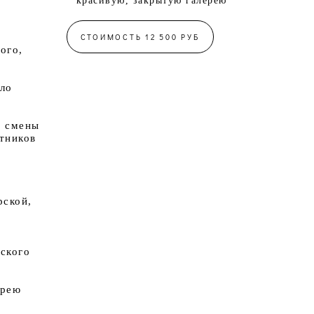
красивую, закрытую галерею
СТОИМОСТЬ 12 500 РУБ
ого,
оло
т смены
тников
рской,
еского
ерею