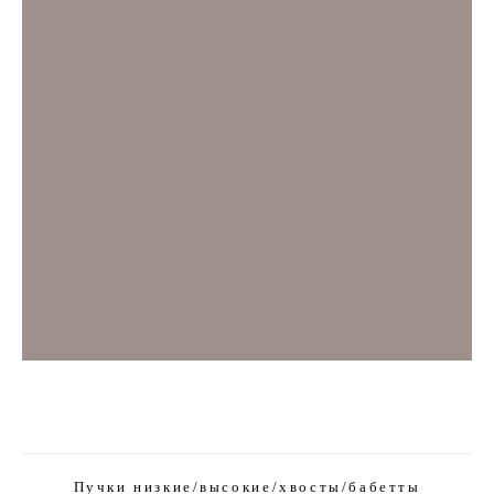
Пучки низкие/высокие/хвосты/бабетты