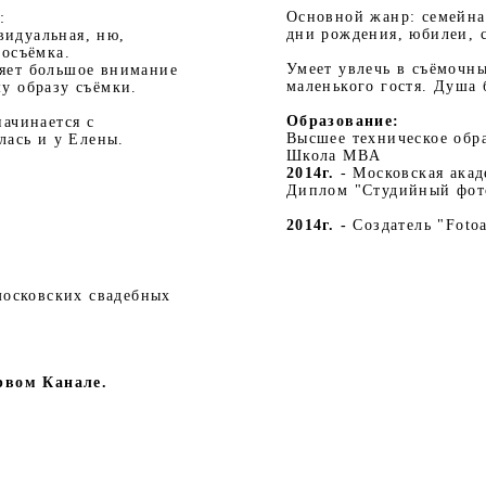
Основной жанр: семейная
к:
дни рождения, юбилеи, 
ивидуальная, ню,
тосъёмка.
Умеет увлечь в съёмочны
яет большое внимание
маленького гостя. Душа
му образу съёмки.
Образование:
начинается с
Высшее техническое обр
лась и у Елены.
Школа MBA
2014г.
- Московская ака
Диплом "Студийный фот
2014г. -
Создатель "Foto
московских свадебных
рвом Канале.