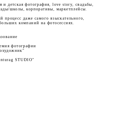
 и детская фотография, love story, свадьбы,
сады/школы, корпоративы, маркетплейсы.
й процесс даже самого взыскательного,
 больших компаний на фотосессиях.
азование
демия фотографии
охудожник"
anturag STUDIO"