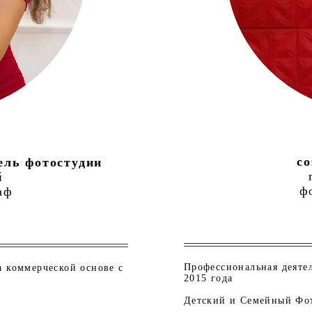
со
ель фотостудии
й
ф
аф
Профессиональная деятел
а коммерческой основе с
2015 года
Детский и Семейный Фо