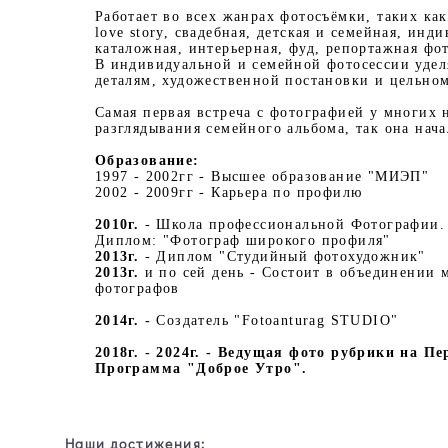
Работает во всех жанрах фотосъёмки, таких ка
love story, свадебная, детская и семейная, инд
каталожная, интерьерная, фуд, репортажная фо
В индивидуальной и семейной фотосессии удел
деталям, художественной постановки и цельно
Самая первая встреча с фотографией у многих 
разглядывания семейного альбома, так она нача
Образование:
1997 - 2002гг - Высшее образование "МИЭП"
2002 - 2009гг - Карьера по профилю
2010г.
- Школа профессиональной Фотографии.
Диплом: "Фотограф широкого профиля"
2013г.
- Диплом "Студийный фотохудожник"
2013г.
и по сей день - Состоит в объединении 
фотографов
2014г. -
Создатель "Fotoanturag STUDIO"
2018г. - 2024г.
-
Ведущая
фото рубрики на Пе
Программа "Доброе Утро"
.
Наши достижения: