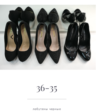
36-35
лабутены черные