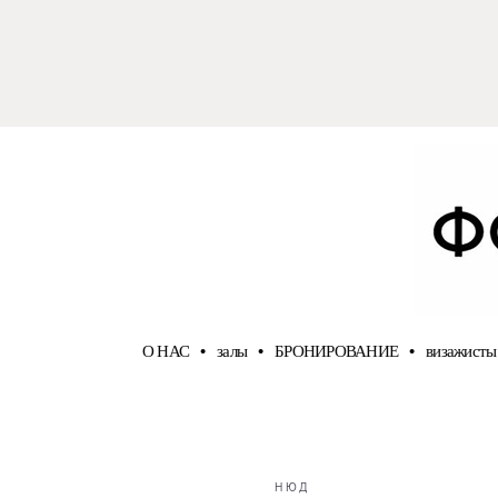
О НАС
•
залы
•
БРОНИРОВАНИЕ
•
визажисты
НЮД